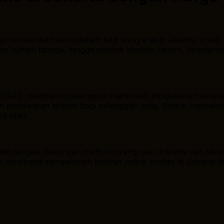
ang memberikan kemudahan bagi masyarakat Jakarta untuk
kapan rumah tangga, hingga produk lifestyle favorit, semua
, TSG4D membantu pelanggan menikmati pengalaman belanj
kan penawaran terbaik bagi pelanggan setia. Sistem transa
a ribet.
k dengan dukungan platform yang user friendly dan laya
 menikmati pengalaman belanja online praktis di Jakarta de