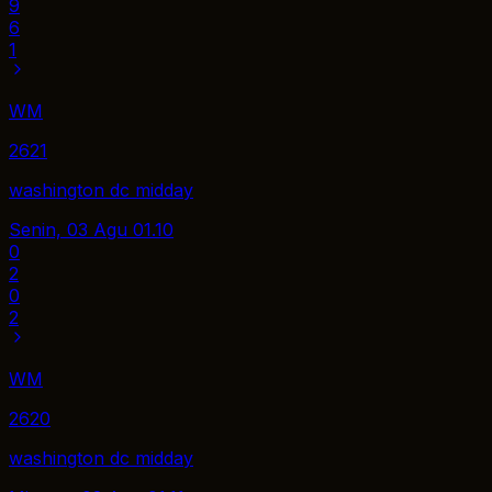
9
6
1
WM
2621
washington dc midday
Senin, 03 Agu
01.10
0
2
0
2
WM
2620
washington dc midday