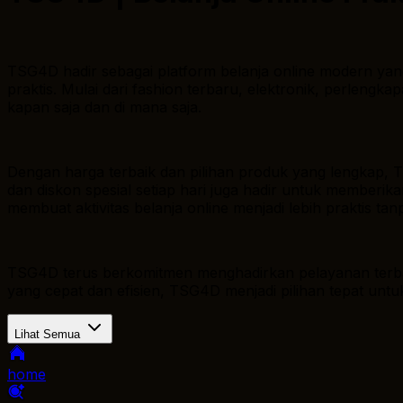
TSG4D hadir sebagai platform belanja online modern y
praktis. Mulai dari fashion terbaru, elektronik, perleng
kapan saja dan di mana saja.
Dengan harga terbaik dan pilihan produk yang lengkap
dan diskon spesial setiap hari juga hadir untuk memberi
membuat aktivitas belanja online menjadi lebih praktis tanp
TSG4D terus berkomitmen menghadirkan pelayanan terbai
yang cepat dan efisien, TSG4D menjadi pilihan tepat untuk
Lihat Semua
home