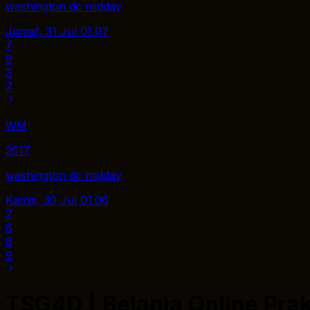
washington dc midday
Jumat, 31 Jul
01.07
7
9
3
7
WM
2617
washington dc midday
Kamis, 30 Jul
01.06
7
6
8
9
TSG4D | Belanja Online Prak