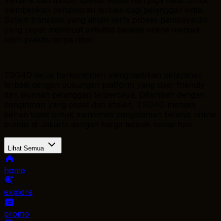
memberikan penawaran terbaik bagi pelanggan setia.
Sistem transaksi yang aman serta proses pembayaran
yang cepat membuat aktivitas belanja online menjadi
lebih praktis tanpa ribet.
TSG4D terus berkomitmen menghadirkan pelayanan
terbaik dengan dukungan platform yang user friendly
dan layanan pelanggan terpercaya. Ditambah dengan
pengiriman yang cepat dan efisien, TSG4D menjadi
pilihan tepat untuk menikmati pengalaman belanja online
praktis di Jakarta dengan harga terbaik setiap hari.
Lihat Semua
home
explore
promo