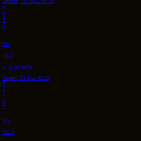
Selasa, 04 Agu
10.06
8
4
7
8
VN
1835
virginia night
Senin, 03 Agu
10.12
7
5
1
9
VN
1834