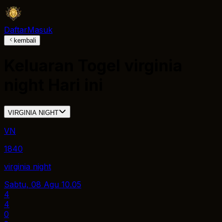
Daftar
Masuk
kembali
Keluaran Togel
virginia
night
Hari ini
VIRGINIA NIGHT
VN
1840
virginia night
Sabtu, 08 Agu
10.05
4
4
0