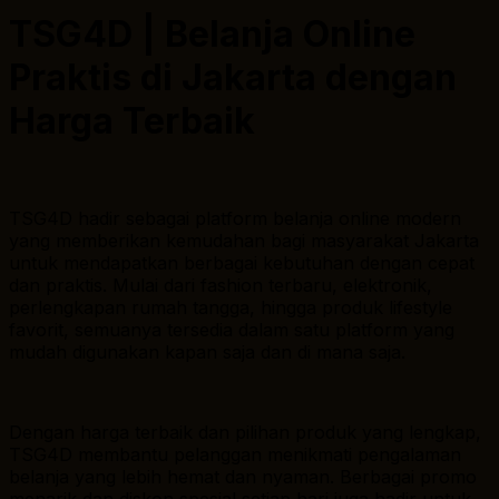
TSG4D | Belanja Online
Praktis di Jakarta dengan
Harga Terbaik
TSG4D hadir sebagai platform belanja online modern
yang memberikan kemudahan bagi masyarakat Jakarta
untuk mendapatkan berbagai kebutuhan dengan cepat
dan praktis. Mulai dari fashion terbaru, elektronik,
perlengkapan rumah tangga, hingga produk lifestyle
favorit, semuanya tersedia dalam satu platform yang
mudah digunakan kapan saja dan di mana saja.
Dengan harga terbaik dan pilihan produk yang lengkap,
TSG4D membantu pelanggan menikmati pengalaman
belanja yang lebih hemat dan nyaman. Berbagai promo
menarik dan diskon spesial setiap hari juga hadir untuk