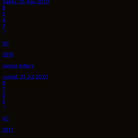
Sabtu, 01 Agu
20.01
8
5
4
7
VC
2618
venice lottery
Jumat, 31 Jul
20.01
9
7
0
5
VC
2617