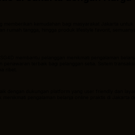
ang memberikan kemudahan bagi masyarakat Jakarta untuk
kapan rumah tangga, hingga produk lifestyle favorit, semua
, TSG4D membantu pelanggan menikmati pengalaman belanj
kan penawaran terbaik bagi pelanggan setia. Sistem transa
a ribet.
k dengan dukungan platform yang user friendly dan laya
 menikmati pengalaman belanja online praktis di Jakarta de