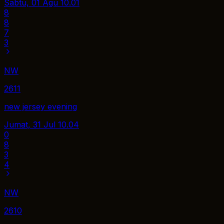
Sabtu, 01 Agu
10.01
8
8
7
3
NW
2611
new jersey evening
Jumat, 31 Jul
10.04
0
8
3
4
NW
2610