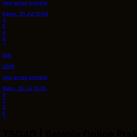
new jersey evening
Kamis, 30 Jul
10.04
4
5
4
0
NW
2609
new jersey evening
Rabu, 29 Jul
10.05
3
7
2
5
TSG4D | Belanja Online Prak