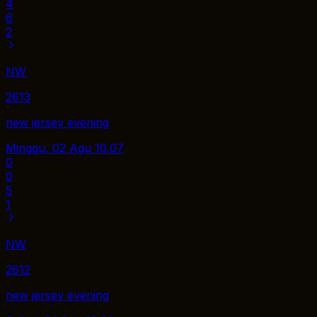
4
6
2
NW
2613
new jersey evening
Minggu, 02 Agu
10.07
0
0
5
1
NW
2612
new jersey evening