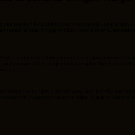
ang memberikan kemudahan bagi masyarakat Jakarta untuk
kapan rumah tangga, hingga produk lifestyle favorit, semua
, TSG4D membantu pelanggan menikmati pengalaman belanj
kan penawaran terbaik bagi pelanggan setia. Sistem transa
a ribet.
k dengan dukungan platform yang user friendly dan laya
 menikmati pengalaman belanja online praktis di Jakarta de