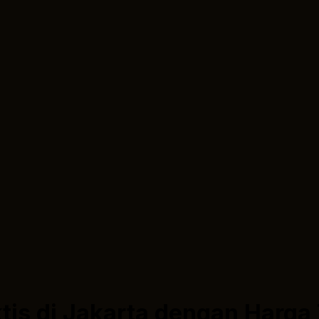
tis di Jakarta dengan Harga