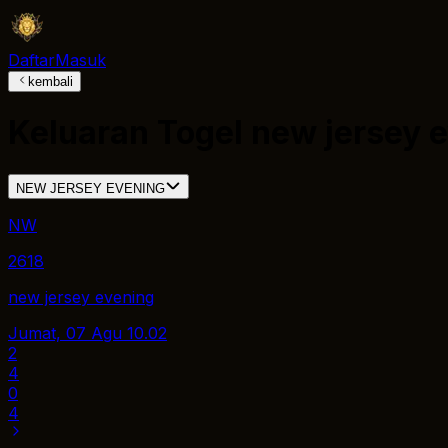
Daftar
Masuk
kembali
Keluaran Togel
new jersey 
NEW JERSEY EVENING
NW
2618
new jersey evening
Jumat, 07 Agu
10.02
2
4
0
4