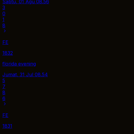
Sabtu, 01 Agu
08.56
3
0
1
8
FE
1832
florida evening
Jumat, 31 Jul
08.54
5
7
8
6
FE
1831