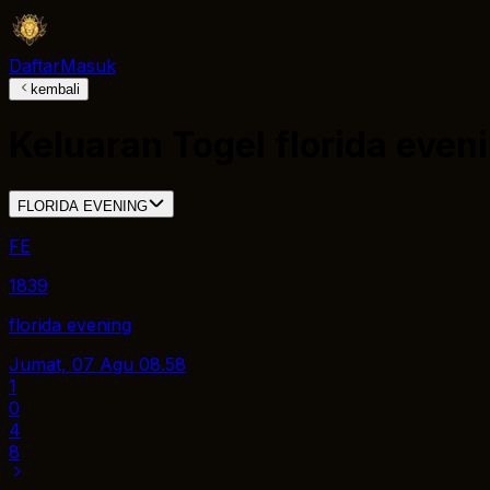
Daftar
Masuk
kembali
Keluaran Togel
florida even
FLORIDA EVENING
FE
1839
florida evening
Jumat, 07 Agu
08.58
1
0
4
8