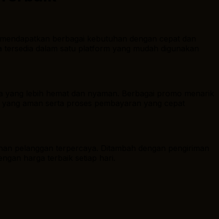
 mendapatkan berbagai kebutuhan dengan cepat dan
nya tersedia dalam satu platform yang mudah digunakan
a yang lebih hemat dan nyaman. Berbagai promo menarik
ksi yang aman serta proses pembayaran yang cepat
nan pelanggan terpercaya. Ditambah dengan pengiriman
ngan harga terbaik setiap hari.