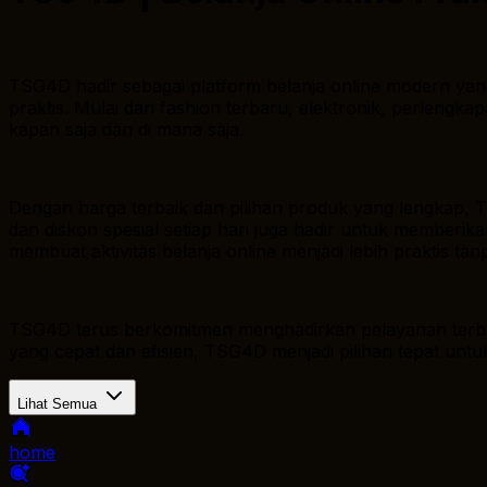
TSG4D hadir sebagai platform belanja online modern y
praktis. Mulai dari fashion terbaru, elektronik, perleng
kapan saja dan di mana saja.
Dengan harga terbaik dan pilihan produk yang lengkap
dan diskon spesial setiap hari juga hadir untuk memberi
membuat aktivitas belanja online menjadi lebih praktis tanp
TSG4D terus berkomitmen menghadirkan pelayanan terbai
yang cepat dan efisien, TSG4D menjadi pilihan tepat untuk
Lihat Semua
home