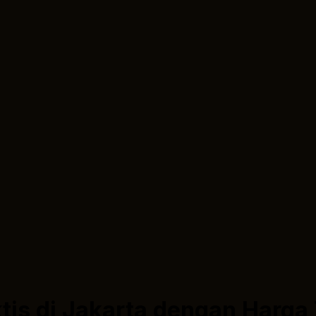
tis di Jakarta dengan Harga