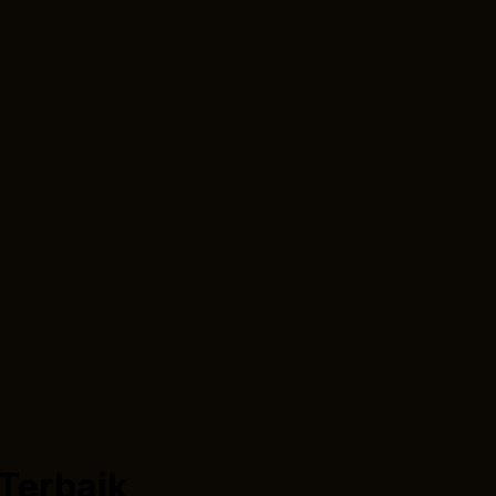
 Terbaik