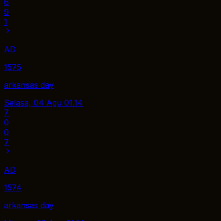
6
9
1
AD
1575
arkansas day
Selasa, 04 Agu
01.14
7
0
0
7
AD
1574
arkansas day