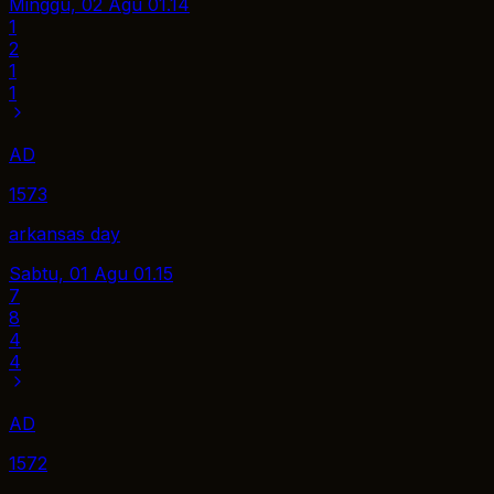
Minggu, 02 Agu
01.14
1
2
1
1
AD
1573
arkansas day
Sabtu, 01 Agu
01.15
7
8
4
4
AD
1572