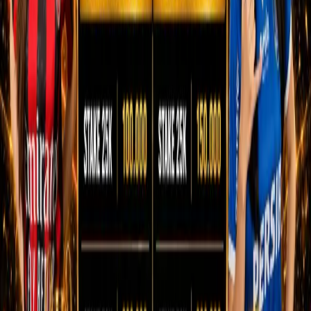
12.Proses claim via WA Officil Atau live chat dengan
bukti share bill
13.Estimasi pengecekan 1x24 jam (saldo tidak boleh di-
WD/dimainkan saat proses)
15.Semua keputusan TSG4D bersifat mutlak dan tidak
dapat diganggu gugat
TSG4D | Belanja Online
Praktis di Jakarta dengan
Harga Terbaik
TSG4D hadir sebagai platform belanja online modern
yang memberikan kemudahan bagi masyarakat Jakarta
untuk mendapatkan berbagai kebutuhan dengan cepat
dan praktis. Mulai dari fashion terbaru, elektronik,
perlengkapan rumah tangga, hingga produk lifestyle