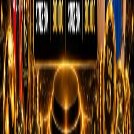
favorit, semuanya tersedia dalam satu platform yang
mudah digunakan kapan saja dan di mana saja.
Dengan harga terbaik dan pilihan produk yang lengkap,
TSG4D membantu pelanggan menikmati pengalaman
belanja yang lebih hemat dan nyaman. Berbagai promo
menarik dan diskon spesial setiap hari juga hadir untuk
memberikan penawaran terbaik bagi pelanggan setia.
Sistem transaksi yang aman serta proses pembayaran
yang cepat membuat aktivitas belanja online menjadi
lebih praktis tanpa ribet.
TSG4D terus berkomitmen menghadirkan pelayanan
terbaik dengan dukungan platform yang user friendly
dan layanan pelanggan terpercaya. Ditambah dengan
pengiriman yang cepat dan efisien, TSG4D menjadi
pilihan tepat untuk menikmati pengalaman belanja online
praktis di Jakarta dengan harga terbaik setiap hari.