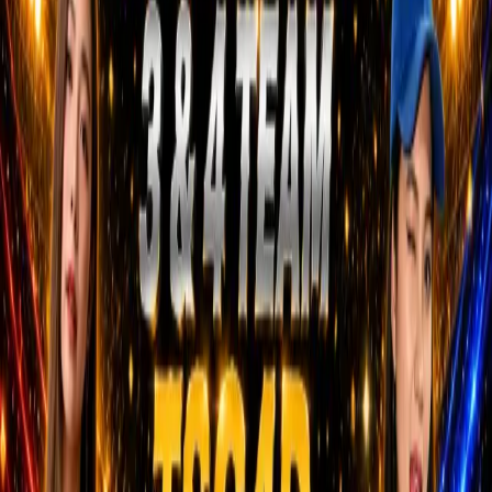
Syarat & Ketentuan :
1.Event berlaku untuk seluruh member TSG4D
2.Min Odds 1.80 – 2.30
3.1 Bill wajib 3 Tim atau 4 Tim
4.Hanya berlaku untuk pasangan Handicap, Over/Under
HT & FT
5.Tidak berlaku untuk Bola Jalan, Bola Virtual
6.Hanya berlaku untuk provider
SABA SPORTS & SBO
BET
7.Wajib ada minimal 1 pertandingan dengan pasaran 3/4
1.3/4 2.3/4 wajib HDP TIDAK UNTUK OVER / UNDER
Caption wajib:
#TSG4D