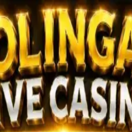
ama ( 1 minggu )
omo lainnya
n bonus akan dibatalkan!
tis di Jakarta dengan Harga