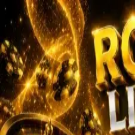
Daftar
Masuk
kembali
Detail Promosi
1.
Rollingan all live casino
2. Minimal Total
TURNOVER Rp 1.000.000
3. Total Turnover dihitung berdasarkan total turnover sel
4. Bonus dibagikan setiap
HARI SELASA
5. Promo tidak dapat digabungkan dengan bonus atau pr
6. Kedapatan melakukan kecurangan dalam bentuk apapu
TSG4D | Belanja Online Prak