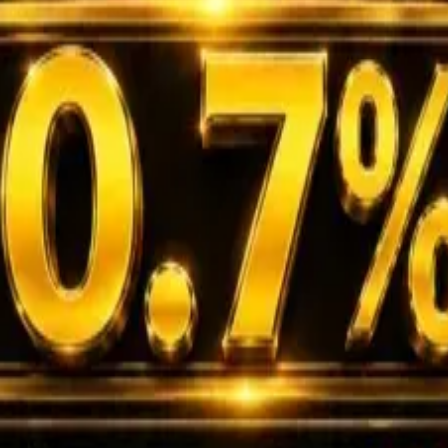
ang memberikan kemudahan bagi masyarakat Jakarta untuk
kapan rumah tangga, hingga produk lifestyle favorit, semua
, TSG4D membantu pelanggan menikmati pengalaman belanj
kan penawaran terbaik bagi pelanggan setia. Sistem transa
a ribet.
k dengan dukungan platform yang user friendly dan laya
 menikmati pengalaman belanja online praktis di Jakarta de