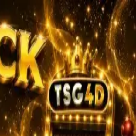
 Terbaik