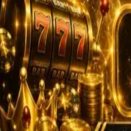
TSG4D hadir sebagai platform belanja online modern y
praktis. Mulai dari fashion terbaru, elektronik, perleng
kapan saja dan di mana saja.
Dengan harga terbaik dan pilihan produk yang lengkap
dan diskon spesial setiap hari juga hadir untuk memberi
membuat aktivitas belanja online menjadi lebih praktis tanp
TSG4D terus berkomitmen menghadirkan pelayanan terbai
yang cepat dan efisien, TSG4D menjadi pilihan tepat untuk
Lihat Semua
home
explore