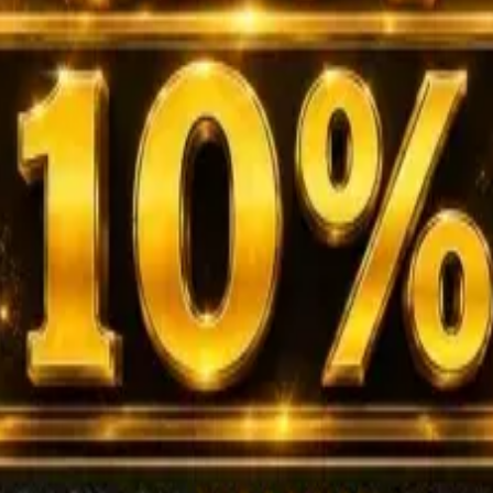
ang memberikan kemudahan bagi masyarakat Jakarta untuk
kapan rumah tangga, hingga produk lifestyle favorit, semua
, TSG4D membantu pelanggan menikmati pengalaman belanj
kan penawaran terbaik bagi pelanggan setia. Sistem transa
a ribet.
k dengan dukungan platform yang user friendly dan laya
 menikmati pengalaman belanja online praktis di Jakarta de