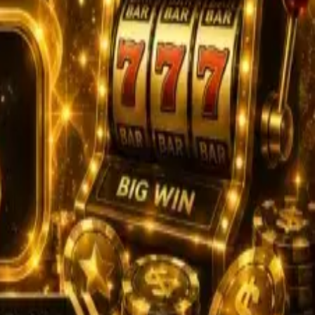
 mendapatkan berbagai kebutuhan dengan cepat dan
nya tersedia dalam satu platform yang mudah digunakan
a yang lebih hemat dan nyaman. Berbagai promo menarik
ksi yang aman serta proses pembayaran yang cepat
nan pelanggan terpercaya. Ditambah dengan pengiriman
ngan harga terbaik setiap hari.