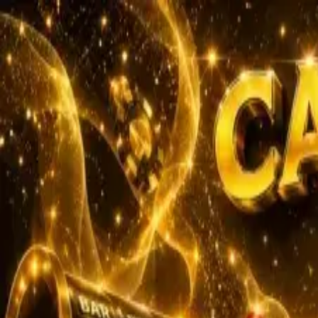
Daftar
Masuk
kembali
Detail Promosi
1.
Cashback All Slot
2. Bonus dibagikan setiap
HARI SELASA
3. Minimal kekalahan :
Rp 200.000
( 1 minggu )
4. Kekalahan dihitung berdasarkan total kekalahan bukan d
5. Promo tidak dapat digabungkan dengan bonus atau pr
6. Kedapatan melakukan kecurangan dalam bentuk apapu
TSG4D | Belanja Online Prak