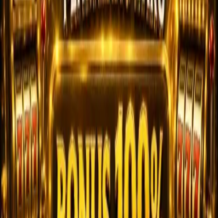
Contoh Perhitungan:
- Deposit awal: Rp 30.000
- Bonus 100%: Rp 30.000
- TURN OVER saldo: Rp 300.000
Turnover yang dibutuhkan:
(Rp 30.000 + Rp 30.000) x 5 = Rp 300.000 ( TO Saldo )
TSG4D | Belanja Online
Praktis di Jakarta dengan
Harga Terbaik