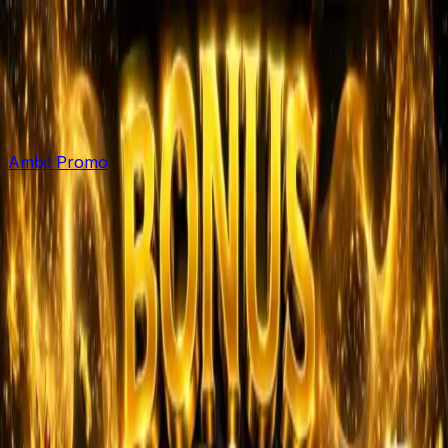
Daftar
Masuk
kembali
Detail Promosi
Ambil Promo
1. Minimal Deposit: Rp 50.000
2. Bonus: 10% (Maksimal Rp 50.000)
3. Bonus hanya bisa Di KLAIM 1x sehari
4. Syarat TO: 1x dari total saldo (deposit + bonus)
5. Berlaku 1x per akun per hari
6. Kedapatan melakukan kecurangan dalam bentuk
apapun bonus akan dibatalkan!