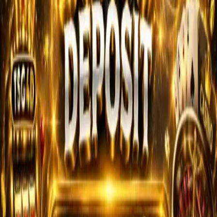
Contoh:
Deposit Rp 200.000 → Bonus 10% = Rp 20.000
Total saldo: Rp 220.000 → Cukup mainkan 1x → bisa
withdraw!
Tidak boleh withdraw sebelum TO tercapai
Bonus hanya khusus untuk pemainan livegame slot
Bonus masuk otomatis
Promo dapat berubah sewaktu-waktu.
TSG4D | Belanja Online
Praktis di Jakarta dengan
Harga Terbaik