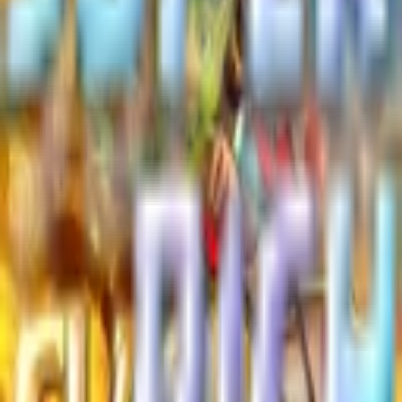
Clash of Clans SUPER RICH
SUPER RICH
2
/
2
Game
Page
1
of
1
TSG4D | Belanja Online
Praktis di Jakarta dengan
Harga Terbaik
TSG4D hadir sebagai platform belanja online modern
yang memberikan kemudahan bagi masyarakat Jakarta
untuk mendapatkan berbagai kebutuhan dengan cepat
dan praktis. Mulai dari fashion terbaru, elektronik,
perlengkapan rumah tangga, hingga produk lifestyle
favorit, semuanya tersedia dalam satu platform yang
mudah digunakan kapan saja dan di mana saja.