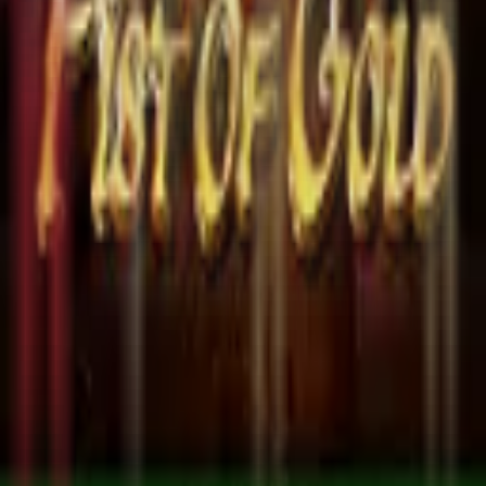
Dengan harga terbaik dan pilihan produk yang lengkap,
TSG4D membantu pelanggan menikmati pengalaman
belanja yang lebih hemat dan nyaman. Berbagai promo
menarik dan diskon spesial setiap hari juga hadir untuk
memberikan penawaran terbaik bagi pelanggan setia.
Sistem transaksi yang aman serta proses pembayaran
yang cepat membuat aktivitas belanja online menjadi
lebih praktis tanpa ribet.
TSG4D terus berkomitmen menghadirkan pelayanan
terbaik dengan dukungan platform yang user friendly
dan layanan pelanggan terpercaya. Ditambah dengan
pengiriman yang cepat dan efisien, TSG4D menjadi
pilihan tepat untuk menikmati pengalaman belanja online
praktis di Jakarta dengan harga terbaik setiap hari.
Lihat Semua