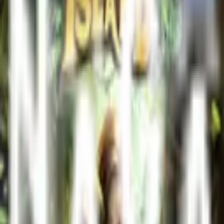
Aphrodite - Goddess of Love
Naga
Dragon Wonder
Naga
Gates Of Kunlun
Naga
Gladiators
Naga
Gold Seekers
Naga
Kawaii Neko
Naga
Las Vegas Party
Naga
Longevity Dragon
Naga
Mahjong Fortune
Naga
Mochi Mochi
Naga
Pawsome Xmas
Naga
Queen Of Aztec
Naga
Rave On
Naga
Run Pug Run
Naga
Sakura Neko
Naga
SanGuo - The Brotherhood
Naga
Sexy Christmas Sirens
Naga
Stallion Princess
Naga
Steampunk Reloaded
Naga
Mayan Gold Hunt
Naga
Surf Monkey
Naga
Pumpkin Night
Naga
Forbidden Island
Naga