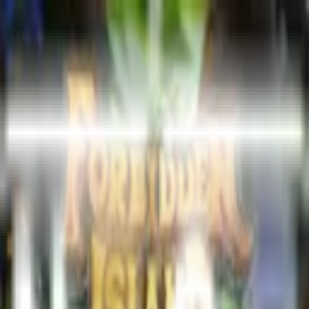
Daftar
Masuk
casino
Cari Permainan
clash of clans super scatter super rich
all stars - world cup 2026
world cup 2026
duck hunters
plinko+
crash game
for you
slot
live casino
4
arcade
fishing
2820
645
111
35
Provider :
Naga
Filter :
TERKENAL
Amazing Circus
Naga