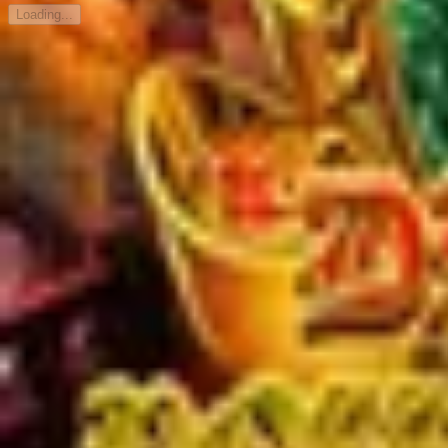
Loading...
24
/
217
Game
Page
1
of
10
TSG4D | Belanja Online Prak
TSG4D hadir sebagai platform belanja online modern y
praktis. Mulai dari fashion terbaru, elektronik, perleng
kapan saja dan di mana saja.
Dengan harga terbaik dan pilihan produk yang lengkap
dan diskon spesial setiap hari juga hadir untuk memberi
membuat aktivitas belanja online menjadi lebih praktis tanp