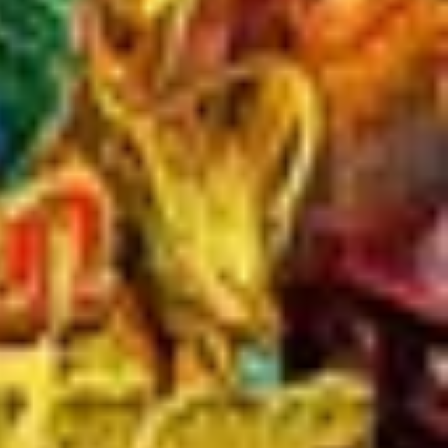
 Terbaik
 mendapatkan berbagai kebutuhan dengan cepat dan
nya tersedia dalam satu platform yang mudah digunakan
a yang lebih hemat dan nyaman. Berbagai promo menarik
ksi yang aman serta proses pembayaran yang cepat