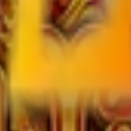
tis di Jakarta dengan Harga
ang memberikan kemudahan bagi masyarakat Jakarta untuk
kapan rumah tangga, hingga produk lifestyle favorit, semua
, TSG4D membantu pelanggan menikmati pengalaman belanj
kan penawaran terbaik bagi pelanggan setia. Sistem transa
a ribet.