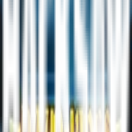
Tiger Legends
Hacksaw
Alpha Eagle
Hacksaw
Aztec Twist
Hacksaw
Beam Boys
Hacksaw
Beast Below
Hacksaw
Benny the Beer
Hacksaw
Bloodthirst
Hacksaw
Book of Time
Hacksaw
Booze Bash
Hacksaw
Born Wild
Hacksaw
Bouncy Bombs
Hacksaw
Break Bones
Hacksaw
Buffalo Stack 'n' Sync
Hacksaw
Cash Compass
Hacksaw
Cash Crew
Hacksaw
Cash Quest
Hacksaw
Chaos Crew
Hacksaw
Cubes
Hacksaw
Cubes 2
Hacksaw
Cursed Crypt
Hacksaw
Cursed Seas
Hacksaw
Dark Summoning
Hacksaw
Dawn of Kings
Hacksaw