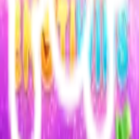
Dengan harga terbaik dan pilihan produk yang lengkap,
TSG4D membantu pelanggan menikmati pengalaman
belanja yang lebih hemat dan nyaman. Berbagai promo
menarik dan diskon spesial setiap hari juga hadir untuk
memberikan penawaran terbaik bagi pelanggan setia.
Sistem transaksi yang aman serta proses pembayaran
yang cepat membuat aktivitas belanja online menjadi
lebih praktis tanpa ribet.
TSG4D terus berkomitmen menghadirkan pelayanan
terbaik dengan dukungan platform yang user friendly
dan layanan pelanggan terpercaya. Ditambah dengan
pengiriman yang cepat dan efisien, TSG4D menjadi
pilihan tepat untuk menikmati pengalaman belanja online
praktis di Jakarta dengan harga terbaik setiap hari.
Lihat Semua