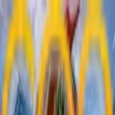
Daftar
Masuk
casino
Cari Permainan
clash of clans super rich
fire in the hole 3
spire+
crazy time
lightning baccarat
crash game
for you
slot
live casino
4
arcade
fishing
2820
645
111
35
Provider :
CQ9
Filter :
TERKENAL
Football Fever
CQ9