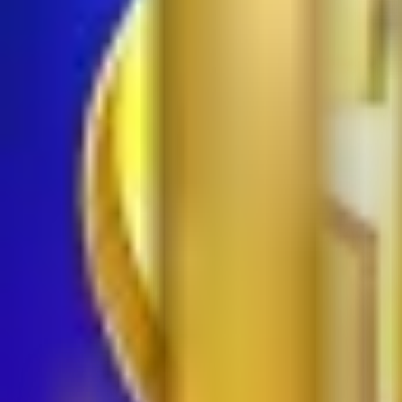
7 UP 7 DOWN
Jili
Number King
Jili
Joumey West M
Jili
Poker King
Jili
Big Small
Jili
iRich Bingo
Jili
Dragon & Tiger
Jili
Fortune Bingo
Jili
Bingo Carnaval
Jili
Calaca Bingo
Jili
Lucky Bingo
Jili
Super Bingo
Jili
Baccarat
Jili
West Hunter Bingo
Jili
Jackpot Bingo
Jili
Bingo Adventure
Jili
Go Goal Bingo
Jili
Win Drop
Jili
Golden Land
Jili
Color Game
Jili
Pappu
Jili
Go Rush
Jili
Mines
Jili