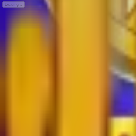
Loading...
24
/
34
Game
Page
1
of
2
TSG4D | Belanja Online Prak
TSG4D hadir sebagai platform belanja online modern y
praktis. Mulai dari fashion terbaru, elektronik, perleng
kapan saja dan di mana saja.
Dengan harga terbaik dan pilihan produk yang lengkap
dan diskon spesial setiap hari juga hadir untuk memberi
membuat aktivitas belanja online menjadi lebih praktis tanp