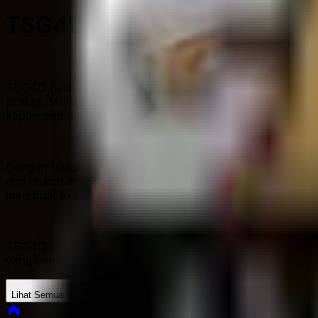
TSG4D | Belanja Online Prak
TSG4D hadir sebagai platform belanja online modern y
praktis. Mulai dari fashion terbaru, elektronik, perleng
kapan saja dan di mana saja.
Dengan harga terbaik dan pilihan produk yang lengkap
dan diskon spesial setiap hari juga hadir untuk memberi
membuat aktivitas belanja online menjadi lebih praktis tanp
TSG4D terus berkomitmen menghadirkan pelayanan terbai
yang cepat dan efisien, TSG4D menjadi pilihan tepat untuk
Lihat Semua