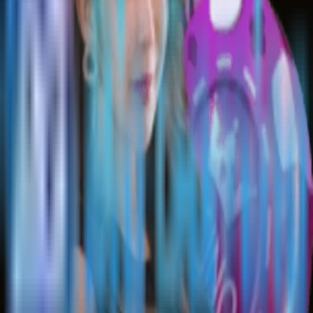
TSG4D | Belanja Online
Praktis di Jakarta dengan
Harga Terbaik
TSG4D hadir sebagai platform belanja online modern
yang memberikan kemudahan bagi masyarakat Jakarta
untuk mendapatkan berbagai kebutuhan dengan cepat
dan praktis. Mulai dari fashion terbaru, elektronik,
perlengkapan rumah tangga, hingga produk lifestyle
favorit, semuanya tersedia dalam satu platform yang
mudah digunakan kapan saja dan di mana saja.
Dengan harga terbaik dan pilihan produk yang lengkap,
TSG4D membantu pelanggan menikmati pengalaman
belanja yang lebih hemat dan nyaman. Berbagai promo