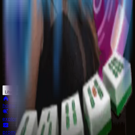
menarik dan diskon spesial setiap hari juga hadir untuk
memberikan penawaran terbaik bagi pelanggan setia.
Sistem transaksi yang aman serta proses pembayaran
yang cepat membuat aktivitas belanja online menjadi
lebih praktis tanpa ribet.
TSG4D terus berkomitmen menghadirkan pelayanan
terbaik dengan dukungan platform yang user friendly
dan layanan pelanggan terpercaya. Ditambah dengan
pengiriman yang cepat dan efisien, TSG4D menjadi
pilihan tepat untuk menikmati pengalaman belanja online
praktis di Jakarta dengan harga terbaik setiap hari.
Lihat Semua
home
explore
promo