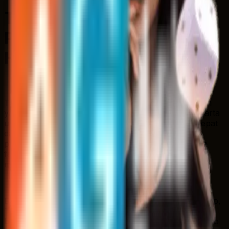
TSG4D | Belanja Online
Praktis di Jakarta dengan
Harga Terbaik
TSG4D hadir sebagai platform belanja online modern
yang memberikan kemudahan bagi masyarakat Jakarta
untuk mendapatkan berbagai kebutuhan dengan cepat
dan praktis. Mulai dari fashion terbaru, elektronik,
perlengkapan rumah tangga, hingga produk lifestyle
favorit, semuanya tersedia dalam satu platform yang
mudah digunakan kapan saja dan di mana saja.
Dengan harga terbaik dan pilihan produk yang lengkap,
TSG4D membantu pelanggan menikmati pengalaman
belanja yang lebih hemat dan nyaman. Berbagai promo