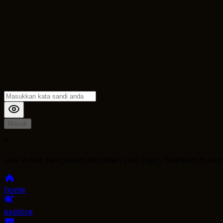
Masuk
*
Jika Anda mengalami Kesulitan saat login, Silahkan hubu
home
explore