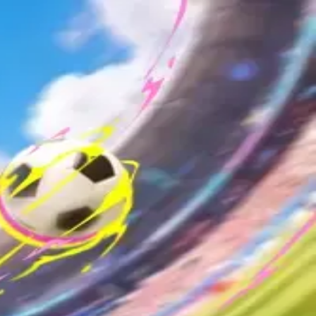
 Terbaik
 mendapatkan berbagai kebutuhan dengan cepat dan
nya tersedia dalam satu platform yang mudah digunakan
a yang lebih hemat dan nyaman. Berbagai promo menarik
ksi yang aman serta proses pembayaran yang cepat