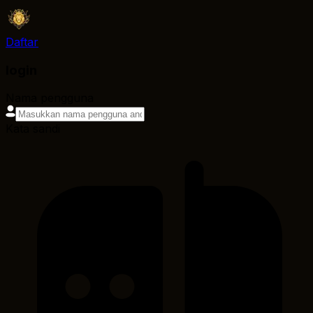
Daftar
login
Nama pengguna
Kata sandi