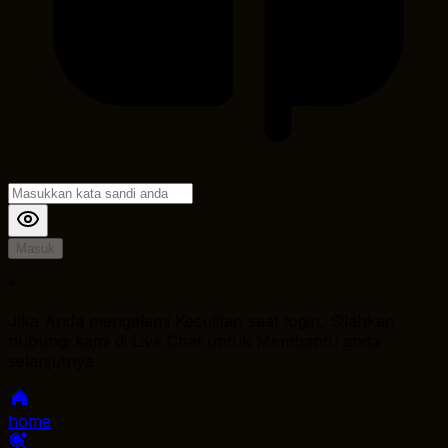
Masuk
*
Jika Anda mengalami Kesulitan saat login, Silahkan
hubungi kami di Live Chat untuk Membantu anda
selanjutnya
home