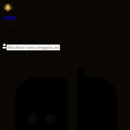
Daftar
login
Nama pengguna
Kata sandi