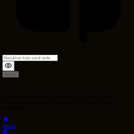
Masuk
*
Jika Anda mengalami Kesulitan saat login, Silahkan
hubungi kami di Live Chat untuk Membantu anda
selanjutnya
home