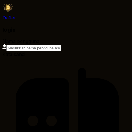
Daftar
login
Nama pengguna
Kata sandi