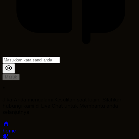
Masuk
*
Jika Anda mengalami Kesulitan saat login, Silahkan
hubungi kami di Live Chat untuk Membantu anda
selanjutnya
home