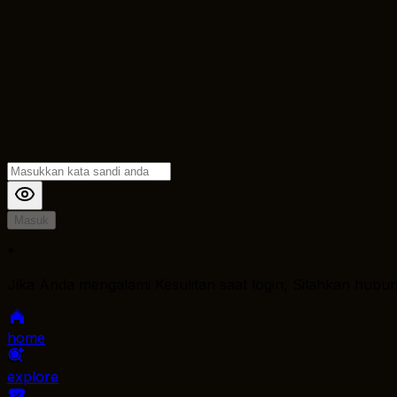
Masuk
*
Jika Anda mengalami Kesulitan saat login, Silahkan hubu
home
explore