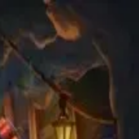
 Terbaik
 mendapatkan berbagai kebutuhan dengan cepat dan
nya tersedia dalam satu platform yang mudah digunakan
a yang lebih hemat dan nyaman. Berbagai promo menarik
ksi yang aman serta proses pembayaran yang cepat