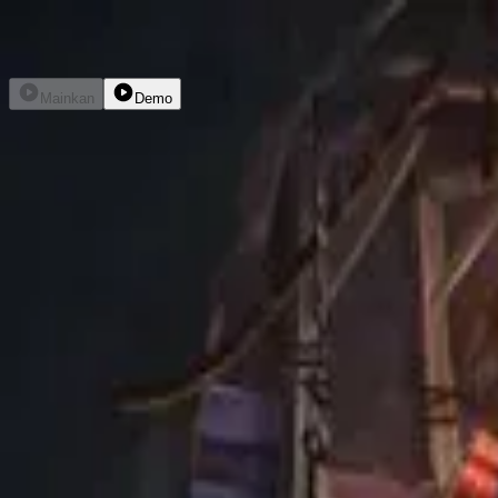
Daftar
Masuk
Mainkan
Demo
Fire in the Hole xBomb
nolimitcity
kembali
TSG4D | Belanja Online Prak
TSG4D hadir sebagai platform belanja online modern y
praktis. Mulai dari fashion terbaru, elektronik, perleng
kapan saja dan di mana saja.
Dengan harga terbaik dan pilihan produk yang lengkap
dan diskon spesial setiap hari juga hadir untuk memberi
membuat aktivitas belanja online menjadi lebih praktis tanp