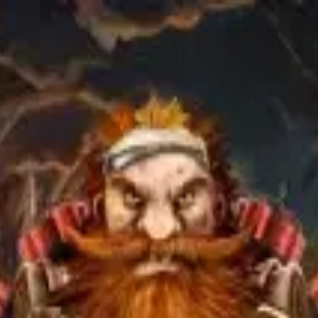
tis di Jakarta dengan Harga
ang memberikan kemudahan bagi masyarakat Jakarta untuk
kapan rumah tangga, hingga produk lifestyle favorit, semua
, TSG4D membantu pelanggan menikmati pengalaman belanj
kan penawaran terbaik bagi pelanggan setia. Sistem transa
a ribet.