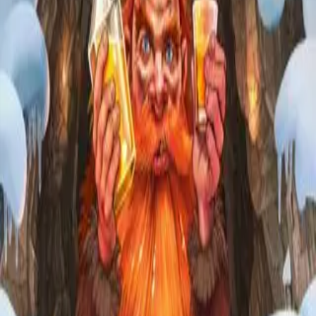
mudah digunakan kapan saja dan di mana saja.
Dengan harga terbaik dan pilihan produk yang lengkap,
TSG4D membantu pelanggan menikmati pengalaman
belanja yang lebih hemat dan nyaman. Berbagai promo
menarik dan diskon spesial setiap hari juga hadir untuk
memberikan penawaran terbaik bagi pelanggan setia.
Sistem transaksi yang aman serta proses pembayaran
yang cepat membuat aktivitas belanja online menjadi
lebih praktis tanpa ribet.
TSG4D terus berkomitmen menghadirkan pelayanan
terbaik dengan dukungan platform yang user friendly
dan layanan pelanggan terpercaya. Ditambah dengan
pengiriman yang cepat dan efisien, TSG4D menjadi
pilihan tepat untuk menikmati pengalaman belanja online
praktis di Jakarta dengan harga terbaik setiap hari.