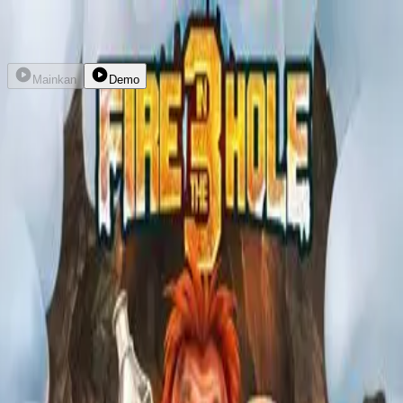
Daftar
Masuk
Mainkan
Demo
Fire in the Hole 3
nolimitcity
kembali
TSG4D | Belanja Online
Praktis di Jakarta dengan
Harga Terbaik
TSG4D hadir sebagai platform belanja online modern
yang memberikan kemudahan bagi masyarakat Jakarta
untuk mendapatkan berbagai kebutuhan dengan cepat
dan praktis. Mulai dari fashion terbaru, elektronik,
perlengkapan rumah tangga, hingga produk lifestyle
favorit, semuanya tersedia dalam satu platform yang