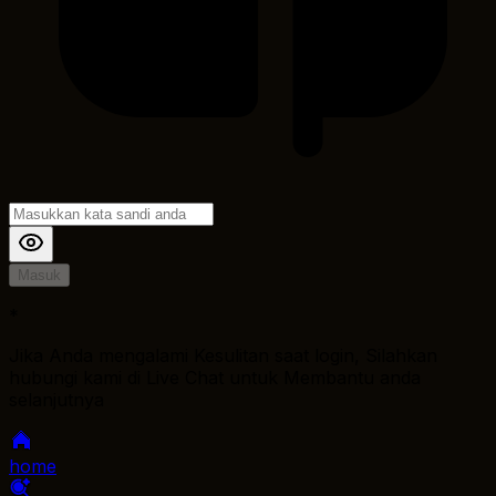
Masuk
*
Jika Anda mengalami Kesulitan saat login, Silahkan
hubungi kami di Live Chat untuk Membantu anda
selanjutnya
home