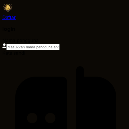
Daftar
login
Nama pengguna
Kata sandi