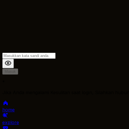
Masuk
*
Jika Anda mengalami Kesulitan saat login, Silahkan hubu
home
explore