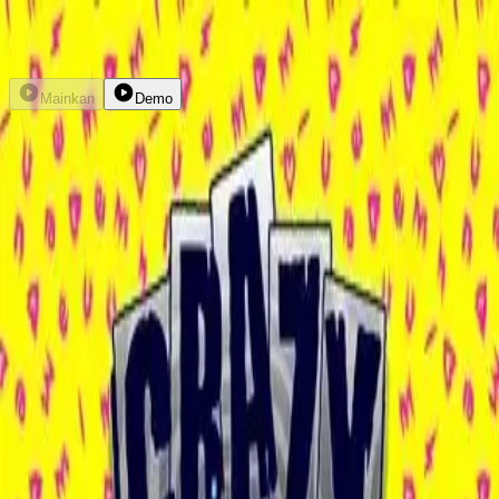
Daftar
Masuk
Mainkan
Demo
Crazy Ex-Girlfriend
nolimitcity
kembali
TSG4D | Belanja Online
Praktis di Jakarta dengan
Harga Terbaik
TSG4D hadir sebagai platform belanja online modern
yang memberikan kemudahan bagi masyarakat Jakarta
untuk mendapatkan berbagai kebutuhan dengan cepat
dan praktis. Mulai dari fashion terbaru, elektronik,
perlengkapan rumah tangga, hingga produk lifestyle
favorit, semuanya tersedia dalam satu platform yang