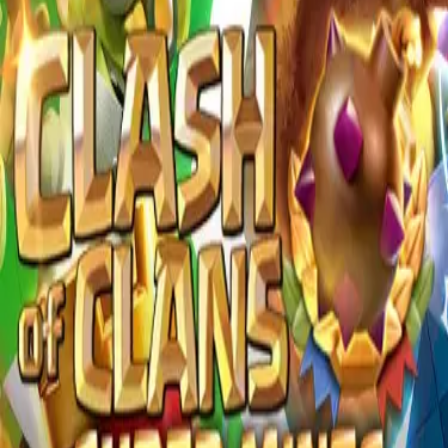
mudah digunakan kapan saja dan di mana saja.
Dengan harga terbaik dan pilihan produk yang lengkap,
TSG4D membantu pelanggan menikmati pengalaman
belanja yang lebih hemat dan nyaman. Berbagai promo
menarik dan diskon spesial setiap hari juga hadir untuk
memberikan penawaran terbaik bagi pelanggan setia.
Sistem transaksi yang aman serta proses pembayaran
yang cepat membuat aktivitas belanja online menjadi
lebih praktis tanpa ribet.
TSG4D terus berkomitmen menghadirkan pelayanan
terbaik dengan dukungan platform yang user friendly
dan layanan pelanggan terpercaya. Ditambah dengan
pengiriman yang cepat dan efisien, TSG4D menjadi
pilihan tepat untuk menikmati pengalaman belanja online
praktis di Jakarta dengan harga terbaik setiap hari.