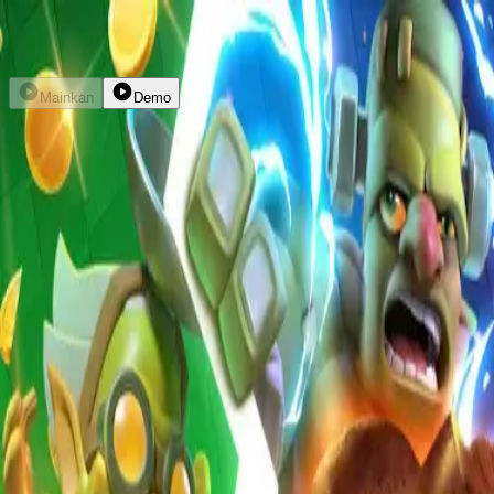
Daftar
Masuk
Mainkan
Demo
Clash of Clans Super Mines SUPER RICH
supercell
kembali
TSG4D | Belanja Online
Praktis di Jakarta dengan
Harga Terbaik
TSG4D hadir sebagai platform belanja online modern
yang memberikan kemudahan bagi masyarakat Jakarta
untuk mendapatkan berbagai kebutuhan dengan cepat
dan praktis. Mulai dari fashion terbaru, elektronik,
perlengkapan rumah tangga, hingga produk lifestyle
favorit, semuanya tersedia dalam satu platform yang